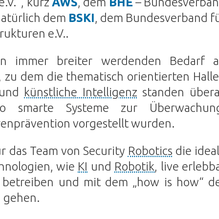
e.V.“, kurz
AWS
, dem
BHE
– Bundesverba
atürlich dem
BSKI
, dem Bundesverband f
rukturen e.V..
 den immer breiter werdenden Bedarf 
 zu dem die thematisch orientierten Hall
n und
künstliche Intelligenz
standen übera
wo smarte Systeme zur Überwachun
renprävention vorgestellt wurden.
ür das Team von Security
Robotics
die idea
hnologien, wie
KI
und
Robotik
, live erlebb
 betreiben und mit dem „how is how“ d
u gehen.