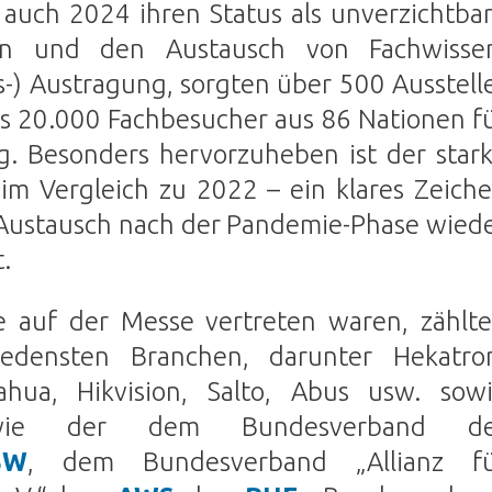
 auch 2024 ihren Status als unverzichtba
nen und den Austausch von Fachwisse
-) Austragung, sorgten über 500 Ausstell
s 20.000 Fachbesucher aus 86 Nationen f
g. Besonders hervorzuheben ist der star
m Vergleich zu 2022 – ein klares Zeich
e Austausch nach der Pandemie-Phase wied
.
 auf der Messe vertreten waren, zählt
edensten Branchen, darunter Hekatro
ahua, Hikvision, Salto, Abus usw. sow
wie der dem Bundesverband de
SW
, dem Bundesverband „Allianz f