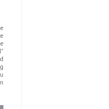
ie
te
ge
l“
nd
ng
zu
en