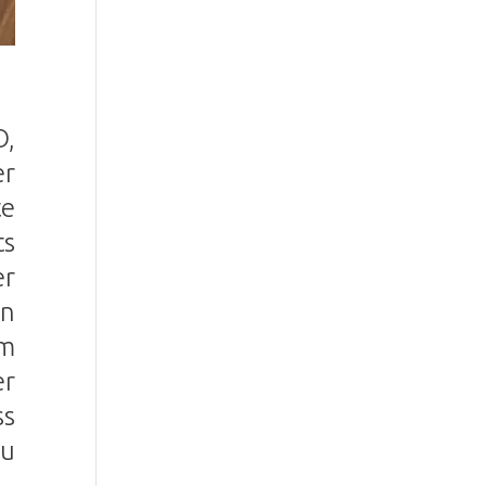
O,
er
te
ts
er
en
om
er
ss
zu