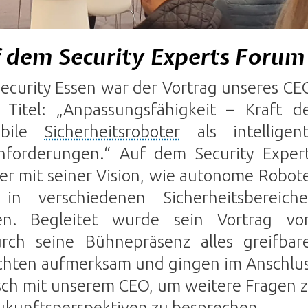
 dem Security Experts Forum
Security Essen war der Vortrag unseres CE
Titel: „Anpassungsfähigkeit – Kraft d
obile
Sicherheitsroboter
als intelligen
 Anforderungen.“ Auf dem Security Exper
er mit seiner Vision, wie autonome Robot
 in verschiedenen Sicherheitsbereich
en. Begleitet wurde sein Vortrag v
rch seine Bühnepräsenz alles greifbar
schten aufmerksam und gingen im Anschlu
sch mit unserem CEO, um weitere Fragen 
ukunftsperspektiven zu besprechen.