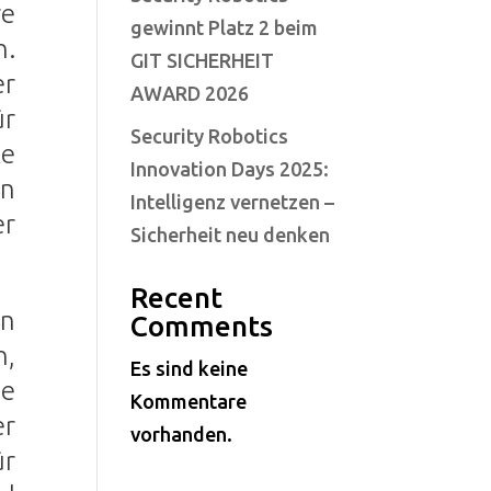
re
gewinnt Platz 2 beim
n.
GIT SICHERHEIT
er
AWARD 2026
ür
Security Robotics
ke
Innovation Days 2025:
en
Intelligenz vernetzen –
er
Sicherheit neu denken
Recent
en
Comments
n,
Es sind keine
ie
Kommentare
r
vorhanden.
ür